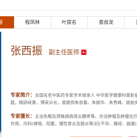
振
程凤林
叶提名
查叔龙
张西振
副主任医师
专家简介：
全国名老中医药专家学术继承人 中华医学健康科普新星
载，精研岐黄，博采众长，曾跟师朱良春、朱婉华、朱秀峰、姚始安等
专家擅长：
主治失眠及颈椎病肩周炎腰疼等。亦治肿瘤及肿瘤化
作用，内科(哮喘、阳萎，慢性胃炎及肠炎等)妇(不孕、痛经、崩漏)