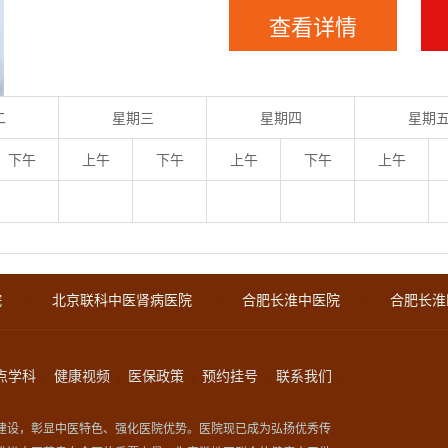
查看详情
二
星期三
星期四
星期
下午
上午
下午
上午
下午
上午
院
北京联科中医肾病医院
合肥长淮中医院
合肥长淮
|
|
|
点学科
健康视频
医保政策
预约挂号
联系我们
|
|
|
|
|
建设，彰显中医特色、强化医院优势。医院现已成为弘扬优秀传