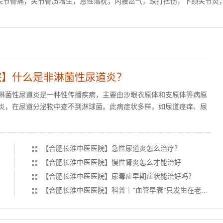
关节骨痛，关节骨质增生，急性落枕，闪腰岔气，跌打扭伤，下颌关节炎
院】什么是非淋菌性尿道炎？
淋菌性尿道炎是一种性传播疾病，主要由沙眼衣原体和支原体等病原
炎，在尿道分泌物中查不到淋球菌。此病症状多样，如尿道痉痒、尿
【合肥长淮中医医院】急性尿道炎怎么治疗？
【合肥长淮中医医院】慢性肾炎怎么才能治好
【合肥长淮中医医院】尿毒症早期症状能治好吗？
【合肥长淮中医医院】科普｜“血管早衰”只发生在老年人身上吗？专家：不一定，年青人也会有！