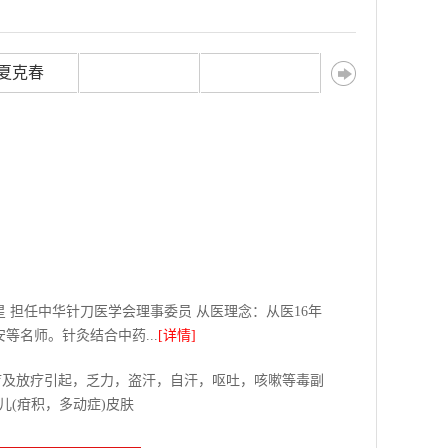
夏克春
 担任中华针刀医学会理事委员 从医理念：从医16年
名师。针灸结合中药...
[详情]
疗及放疗引起，乏力，盗汗，自汗，呕吐，咳嗽等毒副
儿(疳积，多动症)皮肤