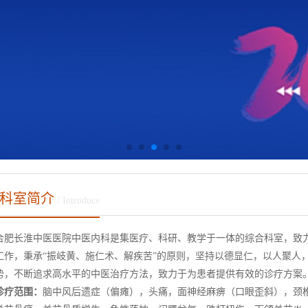
科室简介
/ Introduce
合肥长淮中医医院中医内科是集医疗、科研、教学于一体的综合科室，致
工作，秉承“振岐黄、施仁术、解疾苦”的原则，坚持以德显仁，以人聚人
势，不断追求高水平的中医治疗方法，致力于为患者提供有效的诊疗方案
诊疗范围：
脑中风后遗症（偏瘫），头痛，面神经麻痹（口眼歪斜），颈