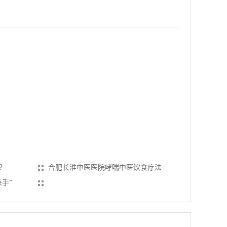
？
合肥长淮中医医院哮喘中医饮食疗法
手”