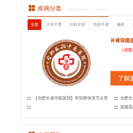
疾病分类
/ Classification Of Diseases
全部
不孕不育
妇科炎症
月经不调
痛经
补肾保健
...
[详情
了解
【合肥长淮中医医院】年轻群体关节炎预防全指南
合肥长
尿酸高