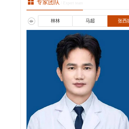
专家团队
/ Expert team
林林
马超
张西
》《解围元
溃疡、非萎