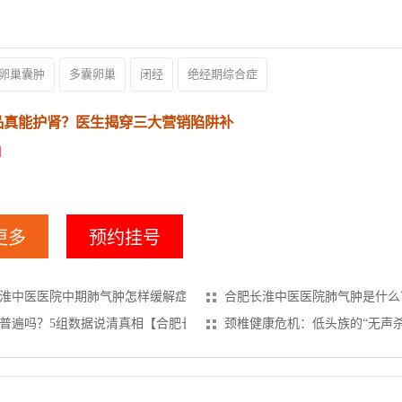
卵巢囊肿
多囊卵巢
闭经
绝经期综合症
品真能护肾？医生揭穿三大营销陷阱补
]
更多
预约挂号
淮中医医院中期肺气肿怎样缓解症状
合肥长淮中医医院肺气肿是什么
普遍吗？5组数据说清真相【合肥长淮中医医院】
颈椎健康危机：低头族的“无声杀