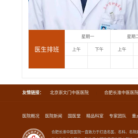
星期日
星期一
星期
医生排班
下午
上午
下午
上午
预约
友情链接：
北京崇文门中医医院
合肥长淮中医医
|
医院概况
医院新闻
国医堂
精品科室
专家团队
重
|
|
|
|
|
合肥长淮中医医院一直致力于打造名医、名科、名院