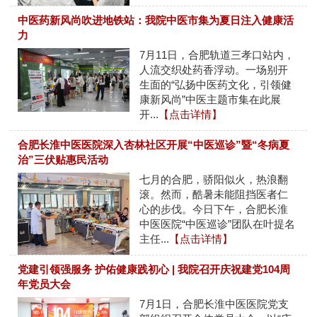
中医药新风尚吹进地铁站：我院中医市集为夏日注入健康活
力
7月11日，合肥轨道三孝口站内，
人流交织处药香浮动。一场别开
生面的“弘扬中医药文化，引领健
康新风尚”中医主题市集在此展
开...
【点击详情】
合肥长淮中医医院深入杏林社区开展“中医巡诊”暨“冬病夏
治”三伏贴惠民活动
七月的合肥，骄阳似火，热浪翻
滚。然而，酷暑未能阻挡医者仁
心的步伐。今日下午，合肥长淮
中医医院“中医巡诊”团队在叶提名
主任...
【点击详情】
党建引领强服务 护佑健康践初心 | 我院召开庆祝建党104周
年党员大会
7月1日，合肥长淮中医医院党支