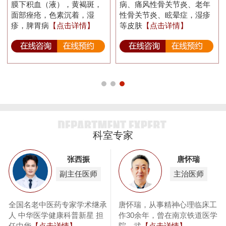
膜下积血（液），黄褐斑，
病、痛风性骨关节炎、老年
面部痤疮，色素沉着，湿
性骨关节炎、眩晕症，湿疹
疹，脾胃病
【点击详情】
等皮肤
【点击详情】
科室专家
张西振
唐怀瑞
副主任医师
主治医师
息
全国名老中医药专家学术继承
唐怀瑞，从事精神心理临床工
泌
人 中华医学健康科普新星 担
作30余年，曾在南京铁道医学
任中华
【点击详情】
院、武
【点击详情】