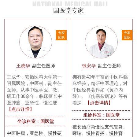
国医堂专家
家
专家
专家
队
团队
团队
王成华
副主任医师
钱安华
副主任医师
王成华，安徽医科大学第一
拥有近40年丰富的中医科临
附属医院，中医科，副主任
床经验，精研中医理论，对
医师。从事中医学医、教、
中医经典著作如《黄帝内
研工作30余年，临床擅长中
经》、《伤寒杂病论》等有
医肿瘤，亚急性、慢性硬...
着深...
【点击详情】
【点击详情】
坐诊科室：国医堂
坐诊科室：国医堂
擅长治疗急慢性支气管炎、
中医肿瘤，亚急性、慢性硬
哮喘、慢性胃炎，慢性肾