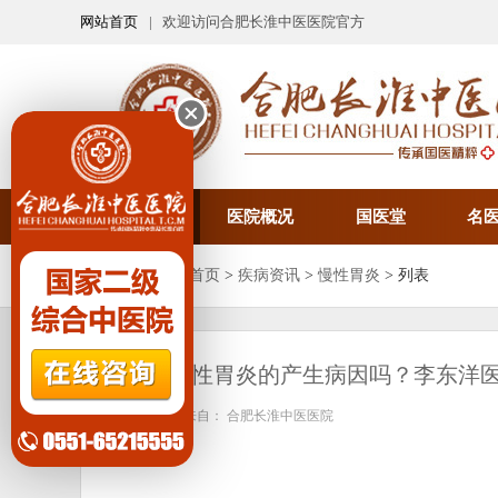
网站首页
| 欢迎访问合肥长淮中医医院官方
医院首页
医院概况
国医堂
名
您当前的位置：
首页
>
疾病资讯
>
慢性胃炎
> 列表
你了解慢性胃炎的产生病因吗？李东洋
发布时间：
来自： 合肥长淮中医医院